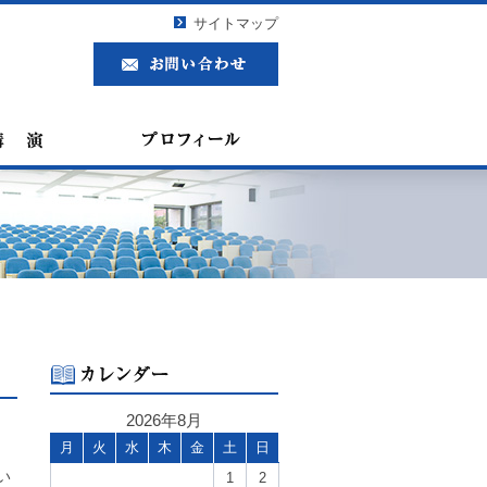
サイトマップ
2026年8月
月
火
水
木
金
土
日
い
1
2