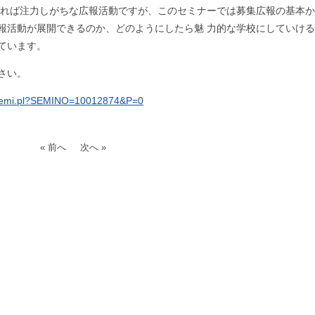
 れば注力しがちな広報活動ですが、このセミナーでは募集広報の基本
報活動が展開できるのか、どのようにしたら魅 力的な学校にしていけ
ています。
さい。
getSemi.pl?SEMINO=10012874&P=0
« 前へ
次へ »